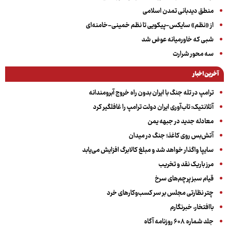
منطق دیدبانی تمدن اسلامی
از «نظم» سایکس-پیکویی تا نظم خمینی-خامنه‌ای
شبی که خاورمیانه عوض شد
سه‌ محور شرارت
آخرین اخبار
ترامپ در تله جنگ با ایران بدون راه خروج آبرومندانه
آتلانتیک: تاب‌آوری ایران دولت ترامپ را غافلگیر کرد
معادله جدید در جبهه یمن
آتش‌بس روی کاغذ؛ جنگ در میدان
سایپا واگذار خواهد شد و مبلغ کالابرگ افزایش می‌یابد
مرز باریک نقد و تخریب
قیام سبز پرچم‌های سرخ
چتر نظارتی مجلس بر سر کسب‌وکارهای خرد
باافتخار، خبرنگارم
جلد شماره ۶۰۸ روزنامه آگاه