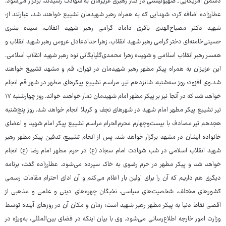
دشمن آمریکایی ـ صهیونیستی در کنار رهبری عزیزمان به شهادت رسیدند، برگزار می‌شود.
عطارزاده اضافه کرد: شهدایی که به همراه رهبر شهیدمان تشییع خواهند شد، عبارتند از:
شهید دکتر مصباح‌الهدی باقری داماد گرامی رهبر شهید انقلاب، سیده بشری
حسینی‌خامنه‌ای دختر گرامی رهبر شهید انقلاب، زهرا حدادعادل عروس رهبر شهید انقلاب و
همسر رهبر انقلاب اسلامی و شهیده زهرا محمدی‌گلپایگانی نوه رهبر شهید انقلاب اسلامی.
این عزیزان به همراه پیکر مطهر رهبر شهیدمان در تهران، قم و مشهد تشییع خواهند
شد.وی افزود: روز سه‌شنبه، شانزدهم تیر، مراسم تشییع پیکرهای مطهر در شهر قم انجام
خواهد شد که در آنجا نیز بر پیکر مطهر امام شهیدمان نماز خواهند خواند. روز چهارشنبه ۱۷
تیر تشییع پیکر مطهر امام شهید در شهرهای نجف و کربلا انجام خواهد شد. روز پنج‌شنبه
هجدهم تیر مصادف با بیست‌وچهارم محرم‌الحرام مراسم تشییع پیکر امام شهید و اعضای
خانواده ایشان در مشهد برگزار خواهد شد. پس از انجام تشییع، تدفین پیکر مطهر رهبر
شهید انقلاب اسلامی در شب شهادت امام سجاد (ع) در حرم مطهر امام رضا (ع) انجام
خواهد شد و پیکر مطهر در حرم رضوی به خاک سپرده می‌شود. عطارزاده گفت: برنامه
دیگری هم داریم که آن را برای اولین بار اعلام می‌کنم و آن ادای احترام مقامات رسمی
کشورهای مختلف، شخصیت‌های سیاسی، نخبگان چهره‌های دینی و علمی و مذهبی از
اقصی نقاط دنیا به پیکر مطهر رهبر شهید است؛ زمان و مکان آن در روزهای آینده توسط
وزارت امور خارجه اطلاع‌رسانی می‌شود. وی با بیان اینکه در فضای بین‌المللی، به‌ویژه در