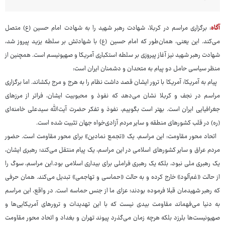
آگاه
: برگزاری مراسم در کربلا، شهادت رهبر شهید را به شهادت امام حسین (ع) متصل
می‌کند. این یعنی، همان‌طور که امام حسین (ع) با شهادتش بر سلطه یزید پیروز شد،
شهادت رهبر شهید نیز آغاز پیروزی بر سلطه استکباری آمریکا و صهیونیسم است. همچنین از
منظر سیاسی حامل دو پیام به متحدان و دشمنان ایران است:
پیام به آمریکا: آمریکا با ترور ایشان قصد داشت نظام را به هرج ‌و مرج بکشاند. اما برگزاری
مراسم در نجف و کربلا نشان می‌دهد که نفوذ و محبوبیت ایشان، فراتر از مرزهای
جغرافیایی ایران است. بهتر است بگوییم، نفوذ و تفکر حضرت آیت‌الله سیدعلی خامنه‌ای
(ره) در قلب کشورهای منطقه و سایر مردم آزادی‌خواه جهان تثبیت شده است.
اتحاد محور مقاومت: این مراسم، یک «تجمع نمادین» برای محور مقاومت است. حضور
مردم عراق و سایر کشورهای اسلامی در این مراسم، یک پیام منتقل می‌کند؛ رهبری ایشان،
یک رهبری ملی نبود، بلکه یک رهبری فراملی برای بیداری اسلامی بود.این مراسم، سوگ را
از حالت «غم‌آلود» خارج کرده و به حالت «حماسی و تهاجمی» تبدیل می‌کند. همان حرفی
که رهبر شهیدمان قبلا فرموده بودند؛ عزای ما از جنس حماسه است. در واقع، این مراسم
به دنیا می‌فهماند مقاومت بیدی نیست که با این تهدیدات و ترورهای آمریکایی‌ها و
صهیونیست‌ها بلرزد بلکه هرچه زمان می‌گذرد پیوند تهران و بغداد و اتحاد محور مقاومت