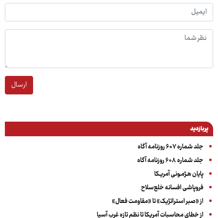
ارسال
پربازدید
جلد شماره ۶۰۷ روزنامه آگاه
جلد شماره ۶۰۸ روزنامه آگاه
پایان هـژمـونی آمریـکا
فروپاشی افسانه خلع‌سلاح
از «صبر استراتژیک» تا «مقاومت فعال»
از خطای محاسبات آمریکا تا نظم تازه غرب آسیا