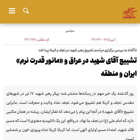
سیاسی
۱ تیر ۱۴۰۵ - ۲۲:۲۳
کد مطلب:
۲۳٬۲۷۹
«آگاه» به بررسی برگزاری مراسم تشییع رهبر شهید در نجف و کربلا پرداخت
تشییع آقای شهید در عراق و «مانور قدرت نرم»
ایران و منطقه
روز گذشته یک خبر مهم در رسانه‌ها منتشر شد؛ پیکر رهبر شهید ۱۷ تیر در شهرهای
مقدس نجف و کربلا هم تشییع می‌شود. نجف نماد ولایت و معرفت است. بنابراین
تشییع «آقای شهید» در آنجا این پیام را می‌دهد که تفکر ایشان، ریشه در همان مکتبی
دارد که امام علی (ع) در نجف بنا نهاد. در واقع، این یک «تاییدیه معنوی» است که مسیر
قائد شهید، امتداد مسیر اولیای الهی است. اما کربلا؛ کربلا نماد پیروزی خون بر شمشیر
است.