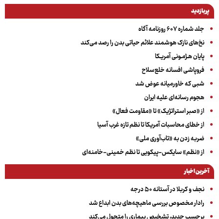
پربازدید
جلد شماره ۶۰۷ روزنامه آگاه
نخ‌های نازک هوشمند علائم حیاتی بدن را رصد می‌کند
پایان هـژمـونی آمریـکا
فروپاشی افسانه خلع‌سلاح
شبی که خاورمیانه عوض شد
هجوم رسانه‌ای علیه ایران
از «صبر استراتژیک» تا «مقاومت فعال»
از خطای محاسبات آمریکا تا نظم تازه غرب آسیا
ضربه زدن به «تاب‌آوری ملی»
از «نظم» سایکس-پیکویی تا نظم خمینی-خامنه‌ای
آخرین اخبار
نجف و کربلا در آستانه ۵۰ درجه
رادار مخصوص بررسی ماهیچه‌های بدن ابداع شد
برچسب جدید، تشخیص بیماری را متحول می‌کند