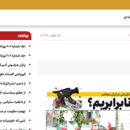
ه ای
کد مطلب:
۸٬۲۰۹
پربازدید
جلد شماره ۶۰۷ روزنامه آگاه
جلد شماره ۶۰۸ روزنامه آگاه
پایان هـژمـونی آمریـک
فروپاشی افسانه خلع
از «صبر استراتژیک» 
از خطای محاسبات آمری
از «نظم» سایکس-پیک
نهضت مقاومت در منط
شبی که خاورمیانه 