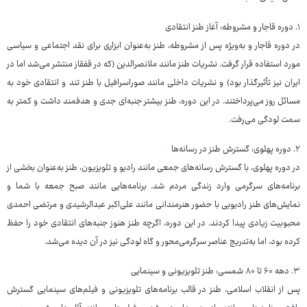
۱. دوره قاجار و مشروطه: آغاز طنز انتقادی
در دوره قاجار و به‌ویژه پس از مشروطه، طنز به‌عنوان ابزاری برای نقد اجتماعی و سیاسی
مورد استفاده قرار گرفت. نشریات طنز مانند ملانصرالدین (که در قفقاز منتشر می‌شد اما در
ایران نیز تأثیرگذار بود) و نشریات داخلی مانند صوراسرافیل با طنز تند و انتقادی خود به
مسائل روز می‌پرداختند. در این دوره، طنز بیشتر جنبه‌ای جدی و هدفمند داشت و کمتر به
سمت لودگی می‌رفت.
۲. دوره پهلوی: گسترش طنز در رسانه‌ها
در دوره پهلوی، با گسترش رسانه‌های جمعی مانند رادیو و تلویزیون، طنز به‌عنوان بخشی از
برنامه‌های سرگرمی وارد زندگی مردم شد. برنامه‌هایی مانند صبح جمعه با شما و
نمایش‌های طنز رادیویی با حضور هنرمندانی مانند علی‌اکبر عبدالرشیدی و مرتضی احمدی
محبوبیت زیادی پیدا کردند. در این دوره، اگرچه طنز هنوز جنبه‌های انتقادی خود را حفظ
کرده بود، اما به‌تدریج عناصر سرگرمی‌محور و گاه لودگی نیز در آن دیده می‌شد.
۳. دهه ۶۰ تا ۸۰ شمسی: طنز تلویزیونی و سینمایی
پس از انقلاب اسلامی، طنز در قالب برنامه‌های تلویزیونی و فیلم‌های سینمایی گسترش