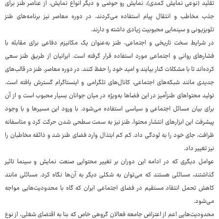
تقلید (نوعی نمایش کمدی)، نمایش رو حوضی و دیگر انواع نمایش، از عناصر طنز برای
جذب مخاطب و انتقال پیام استفاده می‌کردند. در دوره معاصر نیز برنامه‌های طنز
تلویزیونی و سینمایی محبوبیت زیادی داشته و دارند.
در شرایط سخت تاریخی و اجتماعی، طنز به‌عنوان یک مکانیزم دفاعی برای مقابله با
فشارهای روانی و اجتماعی مورد استفاده قرار گرفته است. ایرانیان از طریق طنز سعی
کرده‌اند تا با مشکلات کنار بیایند و امید خود را حفظ کنند. در دوره معاصر، طنز در قالب‌های
جدیدی مانند شبکه‌های اجتماعی، کانال‌های تلگرامی و اینستاگرام گسترش یافته است.
تولید محتواهای طنزآمیز در این فضاها به‌ویژه در میان جوانان بسیار محبوب است و از آن
برای بیان مسائل اجتماعی و سیاسی استفاده می‌شود. با ورود این مسیرها و با وجود
پیشرفت این ابزارهای انتشار محتوا، طنز نیز به سمت سطحی شدن حرکت کرد و متاسفانه
ظرافت، جای خود را به لودگی داد. کم کم ابتذال وارد فضای طنز شد و ذائقه مخاطبان را
نیز تغییر داد.
عوامل دیگری که در ادامه این دوران بر تغییر محتوایی صنعت نمایش و سینما تاثیر
گذاشتند، مسائلی هستند که می‌توان به شکلی دیگر به آن‌ها نگاه کرد. مسائلی مانند
کاهش تحمل انتقاد مستقیم در فضای اجتماعی ایران که گاه با محدودیت‌هایی مواجه
می‌شود.
محدودیت‌هایی اعم از اعتراض جامعه فعالان گروهی خاص که بنا به اقتضای شغلی، از نوع