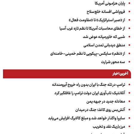
پایان هـژمـونی آمریـکا
فروپاشی افسانه خلع‌سلاح
از «صبر استراتژیک» تا «مقاومت فعال»
از خطای محاسبات آمریکا تا نظم تازه غرب آسیا
شبی که خاورمیانه عوض شد
منطق دیدبانی تمدن اسلامی
از «نظم» سایکس-پیکویی تا نظم خمینی-خامنه‌ای
سه‌ محور شرارت
آخرین اخبار
ترامپ در تله جنگ با ایران بدون راه خروج آبرومندانه
آتلانتیک: تاب‌آوری ایران دولت ترامپ را غافلگیر کرد
معادله جدید در جبهه یمن
آتش‌بس روی کاغذ؛ جنگ در میدان
سایپا واگذار خواهد شد و مبلغ کالابرگ افزایش می‌یابد
مرز باریک نقد و تخریب