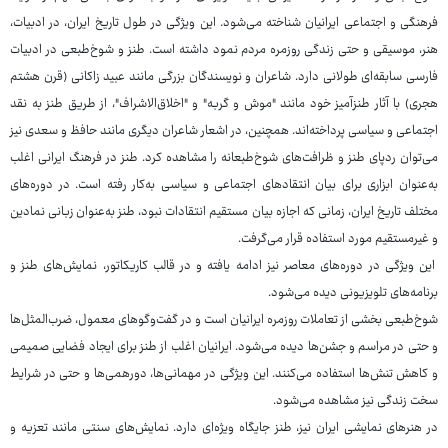
فرهنگی و اجتماعی ایرانیان شناخته می‌شود. این ویژگی در طول تاریخ ایران، در ادبیات،
هنر، موسیقی و حتی زندگی روزمره مردم نمود داشته است. طنز و شوخ‌طبعی در ادبیات
فارسی سابقه‌ای طولانی دارد. شاعران و نویسندگان بزرگی مانند عبید زاکانی (قرن هشتم
هجری) با آثار طنزآمیز خود مانند "موش و گربه" و "اخلاق‌الاشراف"، از طریق طنز به نقد
اجتماعی و سیاسی پرداخته‌اند. همچنین، در اشعار شاعران دیگری مانند حافظ و سعدی نیز
می‌توان ردپای طنز و ظرافت‌های شوخ‌طبعانه را مشاهده کرد. طنز در فرهنگ ایرانی اغلب
به‌عنوان ابزاری برای بیان انتقادهای اجتماعی و سیاسی به‌کار رفته است. در دوره‌های
مختلف تاریخ ایران، زمانی که اجازه بیان مستقیم انتقادات نبود، طنز به‌عنوان زبانی نمادین
و غیرمستقیم مورد استفاده قرار می‌گرفت.
این ویژگی در دوره‌های معاصر نیز ادامه یافته و در قالب کاریکاتور، نمایش‌های طنز و
برنامه‌های تلویزیونی دیده می‌شود.
شوخ‌طبعی بخشی از تعاملات روزمره ایرانیان است و در گفت‌وگوهای معمول، ضرب‌المثل‌ها
و حتی در مراسم و جشن‌ها دیده می‌شود. ایرانیان اغلب از طنز برای ایجاد فضایی صمیمی
و کاهش تنش‌ها استفاده می‌کنند. این ویژگی در مهمانی‌ها، دورهمی‌ها و حتی در شرایط
سخت زندگی نیز مشاهده می‌شود.
در هنرهای نمایشی ایران نیز، طنز جایگاه ویژه‌ای دارد. نمایش‌های سنتی مانند تعزیه و