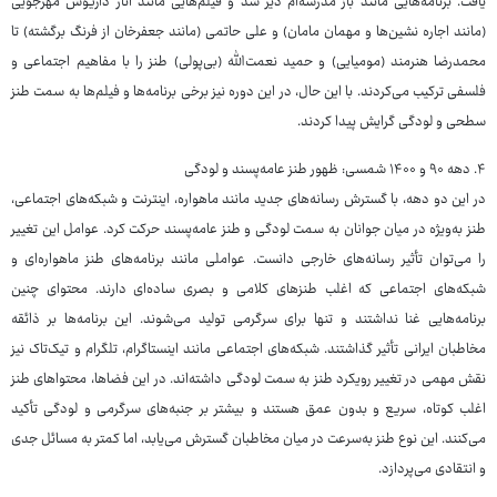
یافت. برنامه‌هایی مانند باز مدرسه‌ام دیر شد و فیلم‌هایی مانند آثار داریوش مهرجویی
(مانند اجاره نشین‌ها و مهمان مامان) و علی حاتمی (مانند جعفرخان از فرنگ برگشته) تا
محمدرضا هنرمند (مومیایی) و حمید نعمت‌الله (بی‌پولی) طنز را با مفاهیم اجتماعی و
فلسفی ترکیب می‌کردند. با این حال، در این دوره نیز برخی برنامه‌ها و فیلم‌ها به سمت طنز
سطحی و لودگی گرایش پیدا کردند.
۴. دهه ۹۰ و ۱۴۰۰ شمسی: ظهور طنز عامه‌پسند و لودگی
در این دو دهه، با گسترش رسانه‌های جدید مانند ماهواره، اینترنت و شبکه‌های اجتماعی،
طنز به‌ویژه در میان جوانان به سمت لودگی و طنز عامه‌پسند حرکت کرد. عوامل این تغییر
را می‌توان تأثیر رسانه‌های خارجی دانست. عواملی مانند برنامه‌های طنز ماهواره‌ای و
شبکه‌های اجتماعی که اغلب طنزهای کلامی و بصری ساده‌ای دارند. محتوای چنین
برنامه‌هایی غنا نداشتند و تنها برای سرگرمی تولید می‌شوند. این برنامه‌ها بر ذائقه
مخاطبان ایرانی تأثیر گذاشتند. شبکه‌های اجتماعی مانند اینستاگرام، تلگرام و تیک‌تاک نیز
نقش مهمی در تغییر رویکرد طنز به سمت لودگی داشته‌اند. در این فضاها، محتواهای طنز
اغلب کوتاه، سریع و بدون عمق هستند و بیشتر بر جنبه‌های سرگرمی و لودگی تأکید
می‌کنند. این نوع طنز به‌سرعت در میان مخاطبان گسترش می‌یابد، اما کمتر به مسائل جدی
و انتقادی می‌پردازد.