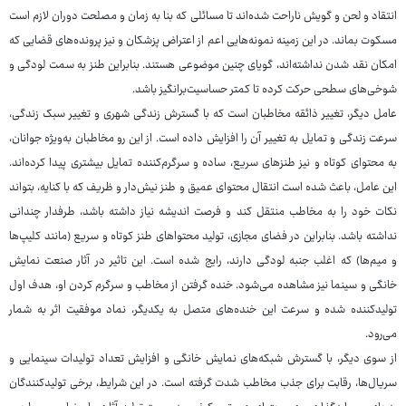
انتقاد و لحن و گویش ناراحت شده‌اند تا مسائلی که بنا به زمان و مصلحت دوران لازم است
مسکوت بماند. در این زمینه نمونه‌هایی اعم از اعتراض پزشکان و نیز پرونده‌های قضایی که
امکان نقد شدن نداشته‌اند، گویای چنین موضوعی هستند. بنابراین طنز به سمت لودگی و
شوخی‌های سطحی حرکت کرده تا کمتر حساسیت‌برانگیز باشد.
عامل دیگر، تغییر ذائقه مخاطبان است که با گسترش زندگی شهری و تغییر سبک زندگی،
سرعت زندگی و تمایل به تغییر آن را افزایش داده است. از این رو مخاطبان به‌ویژه جوانان،
به محتوای کوتاه و نیز طنزهای سریع، ساده و سرگرم‌کننده تمایل بیشتری پیدا کرده‌اند.
این عامل، باعث شده است انتقال محتوای عمیق و طنز نیش‌دار و ظریف که با کنایه، بتواند
نکات خود را به مخاطب منتقل کند و فرصت اندیشه نیاز داشته باشد، طرفدار چندانی
نداشته باشد. بنابراین در فضای مجازی، تولید محتواهای طنز کوتاه و سریع (مانند کلیپ‌ها
و میم‌ها) که اغلب جنبه لودگی دارند، رایج شده است. این تاثیر در آثار صنعت نمایش
خانگی و سینما نیز مشاهده می‌شود. خنده گرفتن از مخاطب و سرگرم کردن او، هدف اول
تولیدکننده شده و سرعت این خنده‌های متصل به یکدیگر، نماد موفقیت اثر به شمار
می‌رود.
از سوی دیگر، با گسترش شبکه‌های نمایش خانگی و افزایش تعداد تولیدات سینمایی و
سریال‌ها، رقابت برای جذب مخاطب شدت گرفته است. در این شرایط، برخی تولیدکنندگان