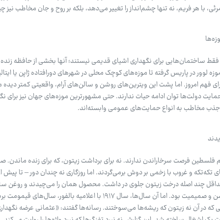
امرئی، با هر فریم، نه تنها چشم‌انداز را تغییر می‌دهد، بلکه بر روح و جان مخاطب نیز چ
ه‌ها
 فقط ساختمان‌هایی برای نگهداری اشیای قدیمی نیستند؛ آنها بخشی از حافظه زنده
زه لوور در پاریس گرفته تا موزه‌های کوچک محلی در شهرهای دورافتاده ژاپن یا ایتال
ای فهم امروز. اما پشت این ویترین‌های روشن و سالن‌های آرام، واقعیتی کمتر دیده م
ایت دولت‌ها توان ادامه حیات ندارند. حتی مشهورترین موزه‌های جهان نیز برای نگهد
و جذب مخاطب به انواع حمایت‌های عمومی وابسته‌اند.
یدند
م فلسطین فرصت سرخاراندن ندارند. نه برای برداشت زیتون، که برای زنده ماندن. صب
ل حداقل چند اصله درخت زیتون جلوی در داشت. محصول همان را می‌چیدند و روغن سالان
نمی‌خریدند. فصل زیتون، فصل جشن و صمیمیت بود. اما آن سال‌ها، سال ۱۹۱۷ با اعلامیه بالفور، سال
فصلی که در آن نه زیتون که ریشه‌ها می‌سوختند. رسانه‌ها گفتند: «عثمانی عرضه نگهدا
 اشغال ساخته شد. این گزارش نه نبرد تفنگ‌ها که نبرد واژه‌ها را روایت می‌کند.