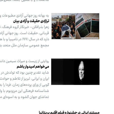
به بهانه روز جهانی آزادی مطبوعات و
تراژدی حقیقت و آزادی بیان
زهرا بذرافکن- خبرنگار گروه فرهنگ:
قربانی، حقیقت است. روز جهانی آزا
مجمع عمومی سازمان ملل متحد به عن
روایتی از زیست و میراث سیمین دانش
می‌خواهم امیدوار باشم
شاید تقدیر چنین بود که تولدش در
ایران و ایرانی، لبریز از تلاطم و حو
گویی از ورای پرده‌های زمان، فردا را
شناسنامه فرهنگی این مرزوبوم با واژ
تماشای جهان گشود و به اسوه‌ای مان
مستند ایرانی در جشنواره فیلم اقلیم بریتانیا