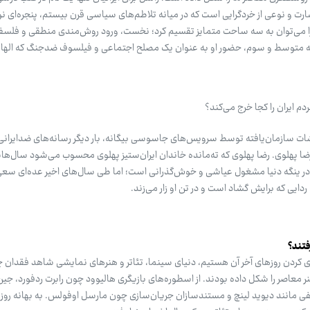
رت و نوعی از خردگرایی است که در میانه تلاطم‌های سیاسی قرن بیستم، پنجره‌ای ن
 را می‌توان به سه ساحت متمایز تقسیم کرد؛ نخست، ورود روش‌مندی منطقی و فلسفه
قه متوسط و سوم، حضور او به عنوان یک مصلح اجتماعی و فیلسوف ضدجنگ که الها
دم ایران را کجا خرج می‌کند؟
شات سازمان‌یافته توسط سرویس‌های جاسوسی بیگانه، بار دیگر رسانه‌های ضدایرانی 
ا پهلوی. رضا پهلوی که ته‌مانده خاندان ایران‌ستیز پهلوی محسوب می‌شود سال‌ها
ر ینگه دنیا مشغول عیاشی و خوش‌گذرانی است؛ اما طی سال‌های اخیر عده‌ای سعی ک
دایی که برایش گشاد است و در تن او زار می‌زند.
۲۰ که در حال سپری کردن روزهای آخر آن هستیم، دنیای سینما، تئاتر و هنرهای نمایشی شاهد فقدان
نر معاصر را شکل داده بودند. از اسطوره‌های بازیگری هالیوود چون رابرت ردفورد، ج
لفی مانند دیوید لینچ و مستندسازان جریان‌سازی چون مارسل اوفولس. به بهانه روز