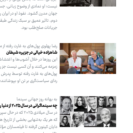
نیست؛ او نمادی از وضوح زبانی، جسا
جهان مدرن گشود. نفوذ او در ایران
دوم، تاثیر عمیق بر سبک زندگی طب
جریانات صلح‌طلب بود.
رضا پهلوی پول‌های به غارت رفته از مر
شاهزاده خیالی در جزیره شیطان
این روزها در خلال آشوب‌ها و اغتشا
زمزمه می‌کنند و آن کسی نیست جز رض
پول‌های به غارت رفته توسط پدرش د
ردای سیاست‌گری بر تن او بپوشانند؛ ر
به بهانه روز جهانی سینما
چه سینماگرانی در سال ۲۰۲۵ از دنیا رفتند؟
در سال میلادی ۲۵
که هر یک به‌تنهایی بخشی از تاریخ ه
دایان کیتون گرفته تا فیلمسازان مؤ