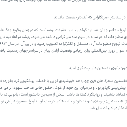
 در ستایش خبرنگارانی که آینه‌دار حقیقت ماندند
 تاریخ معاصر جهان همواره گواهی بر این حقیقت بوده است که در زمان وقوع جنگ‌ها
دی مطبوعات که هر ساله در سوم ماه می گرامی داشته می‌شود، ریشه در اعلامیه تا
وان روزی بین‌المللی برای ارزیابی وضعیت آزادی بیان در سراسر جهان رسمیت یافت
ور؛ بانوی نخستین‌ها و پیشگوی امید
 نخستین سحرگاهان قرن چهاردهم خورشیدی گویی با خصلت پیشگویی گره بخورد؛ قرن
ادث پیش‌بینی‌ناپذیر بود و در میان این حجم از غوغا، حضور جانی صاحب شهود الزامی می
 به تماشا بنشیند و روایتگر ناگفته‌ها باشد. سخن از سیمین دانشور است؛ بانویی که ن
ه «نخستین» پیوندی دیرینه دارد و با ایستادن در صف اول تاریخ، جسورانه راهی نو را
دگار در ادبیات بدل شد.