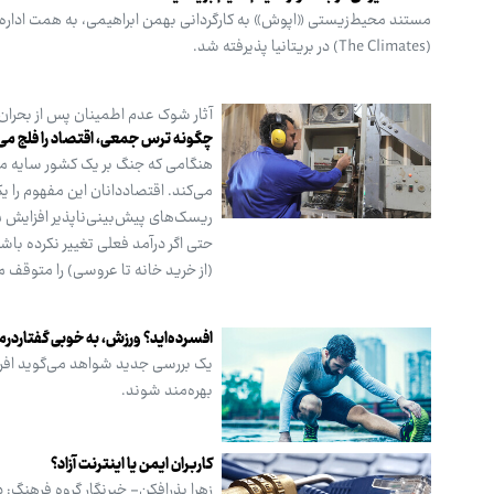
مستند محیط‌زیستی «اپوش» به کارگردانی بهمن ابراهیمی، به همت اداره ک
(The Climates) در بریتانیا پذیرفته شد.
آثار شوک عدم اطمینان پس از بحران‌
چگونه ترس جمعی، اقتصاد را فلج می‌
می‌کند. اقتصاددانان این مفهوم را ی
حتی اگر درآمد فعلی تغییر نکرده با
(از خرید خانه تا عروسی) را متوقف 
افسرده‌اید؟ ورزش، به خوبی گفتاردر
یک بررسی جدید شواهد می‌گوید افراد
بهره‌مند شوند.
کاربران ایمن یا اینترنت آزاد؟
زهرا بذرافکن- خبرنگار گروه فرهنگ: 