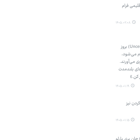
لیمی فرام
۱۴۰۵.۰۲.۰۸
هنگامی که جنگ بر یک کشور سایه می‌افکند، پدیده‌ای اقتصادی-روانشناختی به نام شوک عدم اطمینان (Uncertainty Shock) بروز
وم می‌شود،
افزایش می‌یابد و خانوارها به‌طور غریزی به «پس‌انداز احتیاطی» (Precautionary Saving) روی می‌آورند.
های بلندمدت
 کن.»
۱۴۰۵.۰۱.۱۹
ردن نیز
۱۴۰۵.۰۱.۱۵
جان پری بارلو