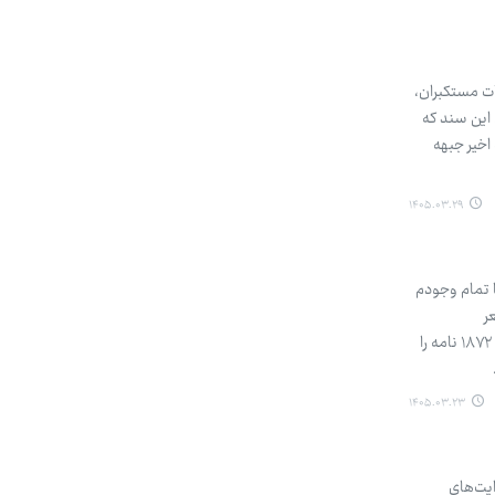
ات مستکبران،
 این سند که
اخیر جبهه
۱۴۰۵.۰۳.۲۹
«با تمام وجودم
ر
نخوانده‌ام.» او نامه را با این کلمات به پایان رساند: «بیشتر - بیشتر - لطفا بیشتر.» مترجم یعنی ادوارد فیتزجرالد تا سال ۱۸۷۲ نامه را
۱۴۰۵.۰۳.۲۳
ایت‌های