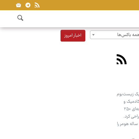
مه باکس‌ها
اخبار امروز
 یک زیست‌بوم
کادمیک و
فرهنگ دیجیتال ریشه می‌دواند. زمانی که خبر ساخت فیلم «اودیسه» کریستوفر نولان به تهیه‌کنندگی اما توماس با بودجه‌ای ۲۵۰
احی کرد.
نولان که پس از موفقیت همه‌جانبه «اوپنهایمر» به جایگاه فرامحصولی در سینمای مولف دست یافته بود، حماسه ۳۰۰۰ ساله هومر را