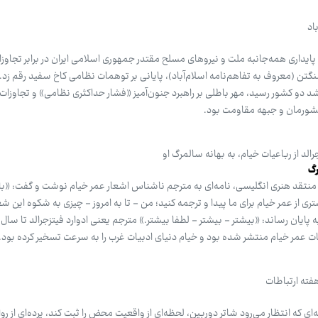
اد
 پایداری همه‌جانبه ملت و نیروهای مسلح مقتدر جمهوری اسلامی ایران در برابر تجاوز
گتن (معروف به تفاهم‌نامه اسلام‌آباد)، پایانی بر توهمات نظامی کاخ سفید رقم زد.
 دو کشور رسید، مهر باطلی بر راهبرد جنون‌آمیز «فشار حداکثری نظامی» و تجاوزات 
شورمان و جبهه مقاومت بود.
الد از رباعیات خیام، به بهانه سالمرگ او
رگ
۱۸۶، جان راسکین، منتقد هنری انگلیسی، نامه‌ای به مترجم ناشناس اشعار عمر خیام نوشت و گفت: 
ی از عمر خیام برای ما پیدا و ترجمه کنید؛ من - تا به امروز - چیزی به شکوه این شع
ات عمر خیام منتشر شده بود و خیام دنیای ادبیات غرب را به سرعت تسخیر کرده بود.
هفته ارتباطات
ی که انتظار می‌رود شاتر دوربین، لحظه‌ای از واقعیت محض را ثبت کند، پرده‌ای از رو