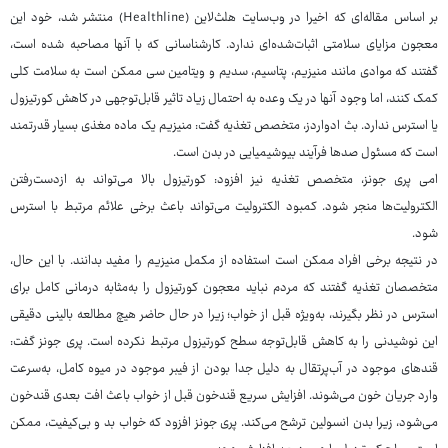
بر اساس مقاله‌ای که اخیرا در وب‌سایت هلث‌لاین (Healthline) منتشر شد، خود این
معجون مزایای سلامتی اثبات‌شده‌ای ندارد. کارشناسانی که با آنها مصاحبه شده است،
گفتند که موادی مانند منیزیم، پتاسیم، سدیم و ویتامین سی ممکن است به سلامت کلی
کمک کنند، اما وجود آنها در یک وعده به احتمال زیاد تاثیر قابل‌توجهی در کاهش کورتیزول
یا استرس ندارد. بث ادواردز، متخصص تغذیه گفت: منیزیم یک ماده مغذی بسیار قدرتمند
است که مسئول صدها فرآیند بیوشیمیایی در بدن است.
امی پری‌ جونز، متخصص تغذیه نیز افزود: کورتیزول بالا می‌تواند به ازدست‌رفتن
الکترولیت‌ها منجر شود. کمبود الکترولیت می‌تواند باعث برخی علائم مرتبط با استرس
شود.
در نتیجه برخی افراد ممکن است استفاده از مکمل منیزیم را مفید بدانند. با این حال،
متخصصان تغذیه گفتند که مردم نباید معجون کورتیزول را به‌مثابه درمانی کامل برای
استرس در نظر بگیرند، به‌ویژه قبل از خواب؛ زیرا در حال حاضر هیچ مطالعه بالینی دقیقی
این نوشیدنی را به کاهش قابل‌توجه سطح کورتیزول مرتبط نکرده است. پری‌ جونز گفت:
قندهای موجود در آب‌پرتقال به دلیل جدا بودن از فیبر موجود در میوه کامل، به‌سرعت
وارد جریان خون می‌شوند. افزایش سریع قندخون قبل از خواب باعث افت بعدی قندخون
می‌شود، زیرا بدن انسولین ترشح می‌کند. پری جونز افزود که خواب بد و بی‌کیفیت، ممکن