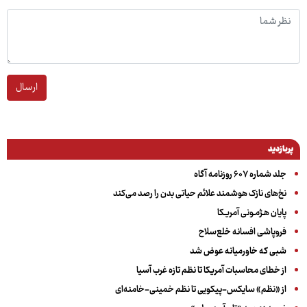
ارسال
پربازدید
جلد شماره ۶۰۷ روزنامه آگاه
نخ‌های نازک هوشمند علائم حیاتی بدن را رصد می‌کند
پایان هـژمـونی آمریـکا
فروپاشی افسانه خلع‌سلاح
شبی که خاورمیانه عوض شد
از خطای محاسبات آمریکا تا نظم تازه غرب آسیا
از «نظم» سایکس-پیکویی تا نظم خمینی-خامنه‌ای