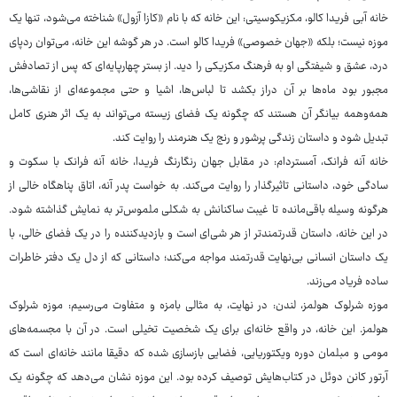
خانه آبی فریدا کالو، مکزیکوسیتی: این خانه که با نام «کازا آزول» شناخته می‌شود، تنها یک
موزه نیست؛ بلکه «جهان خصوصی» فریدا کالو است. در هر گوشه این خانه، می‌توان ردپای
درد، عشق و شیفتگی او به فرهنگ مکزیکی را دید. از بستر چهارپایه‌ای که پس از تصادفش
مجبور بود ماه‌ها بر آن دراز بکشد تا لباس‌ها، اشیا و حتی مجموعه‌ای از نقاشی‌ها،
همه‌وهمه بیانگر آن هستند که چگونه یک فضای زیسته می‌تواند به یک اثر هنری کامل
تبدیل شود و داستان زندگی پرشور و رنج یک هنرمند را روایت کند.
خانه آنه فرانک، آمستردام: در مقابل جهان رنگارنگ فریدا، خانه آنه فرانک با سکوت و
سادگی خود، داستانی تاثیرگذار را روایت می‌کند. به خواست پدر آنه، اتاق پناهگاه خالی از
هرگونه وسیله باقی‌مانده تا غیبت ساکنانش به شکلی ملموس‌تر به نمایش گذاشته شود.
در این خانه، داستان قدرتمندتر از هر شی‌ای است و بازدیدکننده را در یک فضای خالی، با
یک داستان انسانی بی‌نهایت قدرتمند مواجه می‌کند؛ داستانی که از دل یک دفتر خاطرات
ساده فریاد می‌زند.
موزه شرلوک هولمز، لندن: در نهایت، به مثالی بامزه و متفاوت می‌رسیم: موزه شرلوک
هولمز. این خانه، در واقع خانه‌ای برای یک شخصیت تخیلی است. در آن با مجسمه‌های
مومی و مبلمان دوره ویکتوریایی، فضایی بازسازی شده که دقیقا مانند خانه‌ای است که
آرتور کانن دوئل در کتاب‌هایش توصیف کرده بود. این موزه نشان می‌دهد که چگونه یک