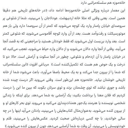
خانه‌موزه هم سلسله‌مراتبی دارد
این معمار درباره ویژگی اصلی خانه‌موزه‌ها ادامه داد: «در خانه‌های تاریخی هم دقیقا
همین است. یعنی وقتی که مثلا خانه اردیبهشت، عودلاجان را می‌بینید، شما از شلوغی پر
سروصدای خیابان پامنار وارد یک کوچه می‌شوید که کمتر از آن سروصدا دارد ولی باز هم
موتورسیکلت و رفت‌وآمد هست. بعد از آن وارد کوچه آقاموسی می‌شوید که شلوغی کمتر
است. بعد وارد بن‌بست اول می‌شوید که فقط خودتان هستید یا مراجعینی که به قصد آنجا
می‌آیند. وقتی از آنجا وارد دالان می‌شوید و از دالان وارد حیاط می‌شوید، تعجب می‌کنید که
در خیابان پامنار با آن ازدحام و شلوغی، چطور در آنجا سکوت و آرامش است. حالا دو تا
درخت و یک حوض هم هست که تکمیل‌کننده است.» مرباغی افزود: «این سلسله‌مراتب
که شما را از بیرون جدا می‌کند و به یک محیط باصفا می‌آورد، باعث می‌شود شما از خانه
تاریخی خوشتان بیاید. خانه‌موزه هم این‌طور است. وقتی می‌روید اگر درست چیده شده
باشد و جوری نباشد که توی چشمتان بزند و توی سرتان بکوبد که ببین ما این را درست
کردیم که فلان معنا را برداشت بکنید؛ یک آرامشی به شما می‌دهد. برای اینکه با زندگی
شخصی نویسنده یا هنرمند یک‌جور همذات‌پنداری می‌کنید و می‌روید توی بحر کارهای او و
از بیرون کنده می‌شوید. به‌عنوان‌مثال کتاب‌هایش را می‌بینید، یادتان می‌آید اینها را در چه
سالی خواندید، با چه کسی درباره‌اش صحبت کردید. عکس‌هایش را می‌بینید، قلم و
خودنویسش را می‌بینید. آن وقت به شما آرامشی می‌دهد چون از بیرون کنده می‌شوید.»