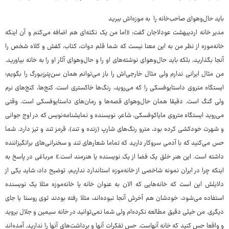
باید حال‌وهوای صاحب‌خانه را به موزه‌اش ببرید
مدیر خانه اردیبهشت عودلاجان گفت: «اما من یک نکته‌ای هم اضافه می‌کنم و آن اینکه
خانه‌موزه از نظر من به این معنا نیست که شما قلم دوات، کتاب، کفش و کلاه شخص را
آنجا بگذارید، بلکه باید حال‌وهوای نوشته‌های او را و حال‌وهوای آثار او را به خانه بیاورید.
من مثال ایرانی ندارم ولی مثال خارجی‌اش را باز می‌توانم همان سن‌پترزبورگ را بگویم؛
ایستگاه متروی داستایوفسکی را که می‌روید، رنگ‌ها خاکستری است، کنج‌ها، کنج‌های نرم
ولی گنگ است. دقیقا همان حال‌وهوای قصه‌ها و رمان‌های داستایوفسکی است. وقتی
می‌روید ایستگاه متروی مایاکوفسکی، شاعر، نویسنده و نمایشنامه‌نویس که در اوج جوانی
و شهرت خودکشی کرده بود، مترو رنگ‌های شارپ (زنده و تند)، قرمز تند و تیز دارد. شما
حس می‌کنید که با آدمی سروکار دارید که تماما شعارهای تند و سخنرانی‌های برانگیزاننده
داشته است. این هنر خلق یک فضا از یک نویسنده یا هنرمند است.» مرباغی در پاسخ به
اینکه چرا در ایران نمونه شاخصی از خانه‌موزه استاندارد نداریم، توضیح داد: شاید یکی از
دلایلش این است که خانه‌هایی که الان به عنوان خانه یا خانه‌موزه مثلا یک نویسنده
استفاده می‌شود، خودشان هم آخرش آنجا نبوده‌اند، مثلا رفته بودند توی روستا یا جای
دیگری. من خیلی دقیق مطالعه نکرده‌ام ولی شما نمی‌توانید در خانه سیمین و جلال بروید
و واقعا حس کنید که خانه آنهاست. حس تفکرات آنها و برداشت‌های آنها را ندارید. آمده‌اند