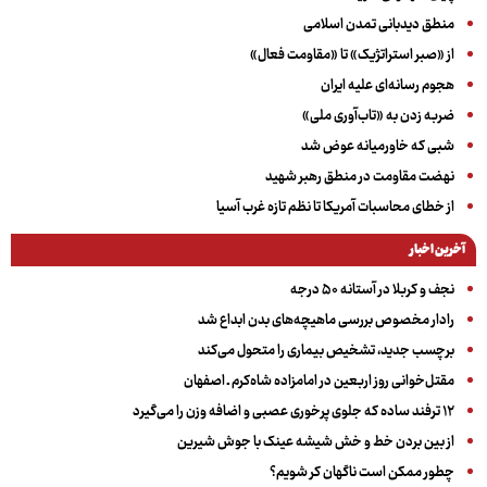
منطق دیدبانی تمدن اسلامی
از «صبر استراتژیک» تا «مقاومت فعال»
هجوم رسانه‌ای علیه ایران
ضربه زدن به «تاب‌آوری ملی»
شبی که خاورمیانه عوض شد
نهضت مقاومت در منطق رهبر شهید
از خطای محاسبات آمریکا تا نظم تازه غرب آسیا
آخرین اخبار
نجف و کربلا در آستانه ۵۰ درجه
رادار مخصوص بررسی ماهیچه‌های بدن ابداع شد
برچسب جدید، تشخیص بیماری را متحول می‌کند
مقتل‌خوانی روز اربعین در امامزاده شاه‌کرم ـ اصفهان
۱۲ ترفند ساده که جلوی پرخوری عصبی و اضافه ‌وزن را می‌گیرد
از بین بردن خط و خش شیشه عینک با جوش شیرین
چطور ممکن است ناگهان کر شویم؟