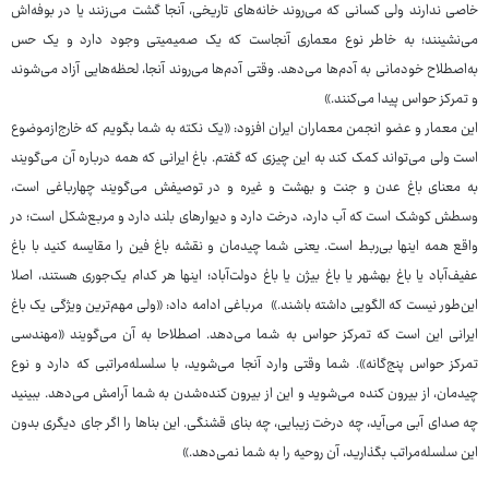
خاصی ندارند ولی کسانی که می‌روند خانه‌های تاریخی، آنجا گشت می‌زنند یا در بوفه‌اش
می‌نشینند؛ به خاطر نوع معماری آنجاست که یک صمیمیتی وجود دارد و یک حس
به‌اصطلاح خودمانی به آدم‌ها می‌دهد. وقتی آدم‌ها می‌روند آنجا، لحظه‌هایی آزاد می‌شوند
و تمرکز حواس پیدا می‌کنند.»
این معمار و عضو انجمن معماران ایران افزود: «یک نکته به شما بگویم که خارج‌ازموضوع
است ولی می‌تواند کمک کند به این چیزی که گفتم. باغ ایرانی که همه درباره آن می‌گویند
به معنای باغ عدن و جنت و بهشت و غیره و در توصیفش می‌گویند چهارباغی است،
وسطش کوشک است که آب دارد، درخت دارد و دیوارهای بلند دارد و مربع‌شکل است؛ در
واقع همه اینها بی‌ربط است. یعنی شما چیدمان و نقشه باغ فین را مقایسه کنید با باغ
عفیف‌آباد یا باغ بهشهر یا باغ بیژن یا باغ دولت‌آباد؛ اینها هر کدام یک‌جوری هستند، اصلا
این‌طور نیست که الگویی داشته باشند.» مرباغی ادامه داد: «ولی مهم‌ترین ویژگی یک باغ
ایرانی این است که تمرکز حواس به شما می‌دهد. اصطلاحا به آن می‌گویند «مهندسی
تمرکز حواس پنج‌گانه». شما وقتی وارد آنجا می‌شوید، با سلسله‌مراتبی که دارد و نوع
چیدمان، از بیرون کنده می‌شوید و این از بیرون کنده‌شدن به شما آرامش می‌دهد. ببینید
چه صدای آبی می‌آید، چه درخت زیبایی، چه بنای قشنگی. این بناها را اگر جای دیگری بدون
این سلسله‌مراتب بگذارید، آن روحیه را به شما نمی‌دهد.»