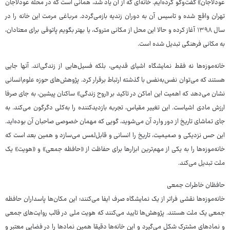
عودلاجان» گفت‌وگو کرده‌ایم. خانه‌ای که از آن یاد شد، همانی است که در محله عودلاجان
تهران واقع شده و تاسیس آن به دوران زندیه بازمی‌گردد. مرباغی مرمت این خانه را در
سال ۱۳۹۸ آغاز کرده و حالا این محل از مکانی متروک، یا بهتر بگویم پاتوقی برای معتادان،
به مکانی فرهنگی تبدیل شده است.
خانه‌موزه‌ها نه فقط نمایشگاه اشیای قدیمی، بلکه فسیل‌هایی از زندگی‌اند. آنها جایی
هستند که می‌توان نفس‌به‌نفس با گذشته ارتباط برقرار کرد. پژوهش‌های حوزه علوم‌انسانی
نشان می‌دهد که اهمیت این اماکن در تاکید بر «روح زندگی» ساکنان پیشین، به جای صرفا
ارزش مادی اشیاست. این تغییر مقیاس، تجربه بازدیدکننده را به‌کلی دگرگون می‌کند. به
جای تماشای تاریخ از دور وارد آن می‌شوید، گویی که مهمان خصوصی صاحبان آن بوده‌اید.
این حس نزدیکی و صمیمیت، تاریخ را انسانی و قابل‌لمس می‌سازد و همین بعد است که
خانه‌موزه‌ها را به یکی از مهم‌ترین ابزارها برای حفاظت از «حافظه جمعی» و «هویت» یک
ملت تبدیل می‌کند.
حافظان خاطرات جمعی
خانه‌موزه‌ها نقشی فراتر از یک نمایشگاه صرف ایفا می‌کنند؛ این مکان‌ها پاسداران حافظه
جمعی یک ملت هستند. پژوهش‌ها تایید می‌کنند که هویت ملی در قالب روایت‌های جمعی
و نمادهای مشترک شکل می‌گیرد و این خانه‌ها دقیقا همین نمادها را در فضایی معتبر و