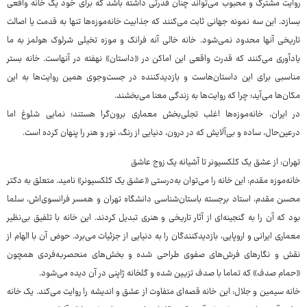
روایت مشترک و محبوب می‌تواند چنان قدرتی داشته باشد که برای خود یک خانه واقعی
بسازد. این سه نمونه جهانی ثابت می‌کنند که جذابیت خانه‌موزه‌ها تنها به قدمت یا اصالت
تاریخی آنها محدود نمی‌شود. خانه خالی آنه فرانک و موزه تخیلی شرلوک هولمز به ما
یادآوری می‌کنند که قدرت واقعی این اماکن در «داستان» نهفته در آنهاست. خانه بستر
مناسبی برای این داستان‌هاست و بازدیدکننده در جست‌وجوی همین روایت‌ها به این
مکان‌ها می‌آید؛ چرا که روایت‌ها به زندگی معنا می‌بخشند.
در ایران، خانه‌موزه‌ها اغلب تجلی‌بخش معماری برون‌گرا هستند؛ نمایی شلوغ اما
درعین‌حال، ساده و بی‌آلایش که در درون، دنیایی از رنگ، نور و هنر را پنهان کرده است.
تهران: از عشق یک کلکسیونر تا آشیانه یک زوج عاشق
خانه‌موزه مقدم: این خانه را می‌توان به‌درستی «عشق یک کلکسیونر» نامید. متعلق به دکتر
محسن مقدم، استاد برجسته باستان‌شناسی دانشگاه تهران و همسر فرانسوی‌اش، سلما
بود که آن را به گنجینه‌ای از آثار تاریخی و هنری تبدیل کردند. این خانه با تلفیق بی‌نظیر
معماری ایرانی و اروپایی، بازدیدکنندگان را به دنیایی از جزئیات می‌برد. حوض آن با الهام از
نقش و نگارهای فرش‌های صفوی طراحی شده و بخش‌های منحصربه‌فردی همچون
«حمام صدف» که تماما با صدف تزیین شده و گلخانه ژاپنی در آن دیده می‌شود.
خانه سیمین و جلال: این خانه قصه‌ای متفاوت از عشق و اندیشه را روایت می‌کند. یک خانه