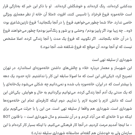
بندکشی کرده‌اند، رنگ کرده‌اند و خوشگلش کرده‌اند. او با ذکر این خبر که به‌تازگی قرار
است خانه‌موزه فروغ فرخزاد را تاسیس کنند، افزود: «مثلا آن خانه از نظر معماری ویژگی
خاصی ندارد. حالا شما چطور می‌خواهید فروغ را در آنجا بگنجانید؟ فروغ نازنین‌شاعری بود؛
«وه... چه زیبا بود اگر پاییز بودم/ وحشی و پر شور و رنگ‌آمیز بودم» چطور می‌خواهند فروغ
را در آن خانه بگنجانند. اگر نگویید که فروغ یک مدت را آنجا زندگی کرده، اصلا مشخص
نیست که او آنجا بوده. آن موقع که فروغ شکفته شد، آنجا نبود.»
شهرداری از سلیقه تهی است
این شهرساز و معمار درباره خلاء و چالش‌های داشتن خانه‌موزه‌ای استاندارد در تهران
تصریح کرد: «یکی‌اش این است که ما اصولا سابقه این کار را نداشتیم. تازه حدود یک دهه
یا بیشتر است که در ایران، خانه‌موزه باب شده و نمی‌دانیم چه شکلی می‌شود یک‌خانه‌ای را
که یک مدتی یک آدم آنجا زندگی کرده، می‌توانیم برگردانیم به حال و هوایش. یکی‌اش این
است که دانش لازم یا تجربه لازم را نداریم. دوم اینکه کارفرمای تمام این خانه‌موزه‌ها
شهرداری است، شهرداری هم واقعا از سلیقه تهی است. من این را با جرئت می‌گویم برای
اینکه دو تا خانه‌ای که من آباد کردم و در آن نشستم و مال شهرداری است - با قانون BOT
- ما اینجا آمدیم مرمت کردیم، در آنجا کار فرهنگی می‌کنیم. با اینکه بسیار کار کرده‌ام با این
سازمان ولی به خودشان هم گفته‌ام، متاسفانه شهرداری سلیقه ندارد.»