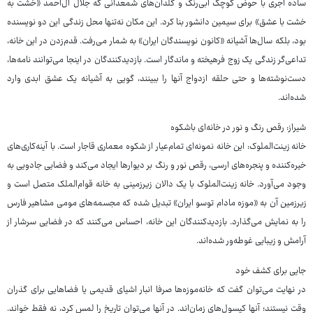
ساده آجری با حوض کوچک آبی‌رنگ و گلدان‌های شمعدانی که جلال آل‌احمد «خشت به
خشت با عشق» برای سیمین دانشور بنا کرد. این مکان نه‌تنها محل زندگی این دو نویسنده
بود، بلکه سال‌ها آشیانه «کانون نویسندگان ایران» به شمار می‌رفت. قدم‌زدن در این خانه،
تداعی‌گر زندگی یک زوج فرهیخته و ماندگار است. بازدیدکنندگان در اینجا می‌توانند نامه‌ها،
دست‌نوشته‌ها و حتی حلقه ازدواج آنها را ببینند، گویی به آشیانه یک عشق ابدی وارد
شده‌اند.
شیراز: رقص رنگ و نور در خانه‌ای باشکوه
خانه زینت‌الملوک: این خانه نمونه‌ای تمام‌عیار از شکوه معماری قاجار است. با آینه‌کاری‌های
خیره‌کننده و پنجره‌های ارسی، رقص نور و رنگ بر دیوارها ایجاد می‌کند و فضایی جادویی به
وجود می‌آورد. خانه زینت‌الملوک با یک دالان زیرزمینی به خانه قوام‌الملک متصل است و
زیرزمین آن به «موزه مادام توسو ایران» تبدیل شده که مجسمه‌های مومی مشاهیر فارس
را به نمایش می‌گذارد. بازدیدکنندگان این خانه، احساس می‌کنند که در فضایی سرشار از
آرامش و زیبایی غوطه‌ور شده‌اند.
جایی برای کشف خود
در نهایت می‌توان گفت که خانه‌موزه‌ها صرفا انبار اشیای قدیمی یا فضاهایی برای گذران
وقت نیستند؛ آنها کپسول‌های زمان‌اند. در آنها می‌توان تاریخ را لمس کرد، نه فقط خواند.