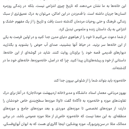
این خانه‌ها به ما نشان می‌دهند که تاریخ چیزی انتزاعی نیست، بلکه در زندگی روزمره
انسان‌ها جریان داشته است. با قدم‌زدن در این اماکن، می‌توان به درک عمیق‌تری از سبک
زندگی، فرهنگ و حتی روحیات مردمان گذشته دست یافت و تاریخ را از یک مفهوم خشک و
انتزاعی به یک داستان زنده و ملموس تبدیل کرد.
از شما دعوت می‌کنیم تا خود را از هیاهوی دنیای مدرن جدا کنید و در اولین فرصت به یکی
از این خانه‌ها سر بزنید. در حیاط آنها بنشینید، صدای آب حوض را بشنوید و بگذارید
دیوارهای قدیمی قصه خود را برای‌تان روایت کنند. شاید در گوشه‌ای از این خانه‌ها،
داستانی از خود و ریشه‌های‌تان پیدا کنید. چرا که در اصل، خانه‌موزه‌ها، خانه‌های خود ما در
گذشته‌اند.
خانه‌موزه باید بتواند شما را از شلوغی بیرون جدا کند
بهروز مرباغی، معمار، استاد دانشگاه و مدیر «خانه اردیبهشت عودلاجان» در آغاز برای درک
تفاوت‌های موزه و خانه‌موزه به «آگاه» گفت: «اولا موزه‌ها سطح‌بندی خاص خودشان را
دارند؛ از موزه‌های تخصصی تا موزه‌های موردی و بعد موزه‌های جامع و موزه‌های
منطقه‌ای. به این معنا نیست که خانه‌موزه خاص‌تر از مثلا موزه عمومی باشد. در برخی
ممالک، مثلا در سن‌پترزبورگ، موزه پوشکین؛ اینجا گالری‌ای هست که به ایوان آیوازوفسکی،