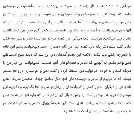
مرباغی ادامه داد: «یک مثال بزنم در این مورد؛ سال ۸۵ به من یک خانه تاریخی در بوشهر
دادند که مرمت کنم و به موزه شعر و ادب بوشهر تبدیل شود. من سه یا چهار ماه، هفته‌ای
یکی دو روز به بوشهر می‌رفتم. در آنجا به انجمن قلم می‌رفتم و مشاهده می‌کردم زمانی که
آنها شعر می‌خواندند و قصه می‌خواندند و... یادم هست یک‌بار آقای باباچاهی گفت فلانی،
دنبال چی می‌گردی هر هفته اینجا می‌آیی. من گفتم می‌خواهم ببینم شعر بوشهر چه رنگی
دارد. گفت شعر مگر رنگ دارد گفتم: بله، من کارم معماری است، می‌خواهم ببینم این خانه
را شعر چه رنگی باید بکنم. خلاصه این رفت‌وآمدهای من این شد که دیدم هیچ استنباطی
نمی‌توانم بکنم. نه آنهایی که شاعر و قصه‌گوهای آنجا هستند، نمی‌توانند این نیاز من را
مرتفع کنند و نه خودم. در نهایت من استعفا کردم و گفتم نمی‌توانم بسازم. در واقع منتظر
بودند که ما بیاییم از شاعر و نویسنده‌های آنجا مثل صادق چوبک، محسن شریف، علی
باباچاهی و دیگران، قلم و کفش و کراوات‌شان را برداریم، ببریم آنجا بگذاریم و بگوییم این
موضوع شعر و هنر بوشهر است. ولی من دنبال این بودم کسی که وارد آنجا می‌شود حس
کند اینجا بوشهر است و بوشهر هنری است. این نتیجه‌گیری‌ای که می‌کنم، در حقیقت در
نتیجه تجربه شکست‌خورده‌ای است که داشتم.»