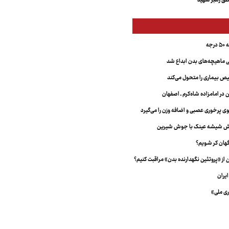
ق رهبر شهید
جه
ماهیچه‌های بدن ابداع شد
 بیماری را متحول می‌کند
 در امامزاده شاه‌کرم ـ اصفهان
خش شیشه عینک با جوش شیرین
هان کر شویم؟
از «پروتئین نگهدارنده بدن» مراقبت کنیم؟
یران
ری ملی»