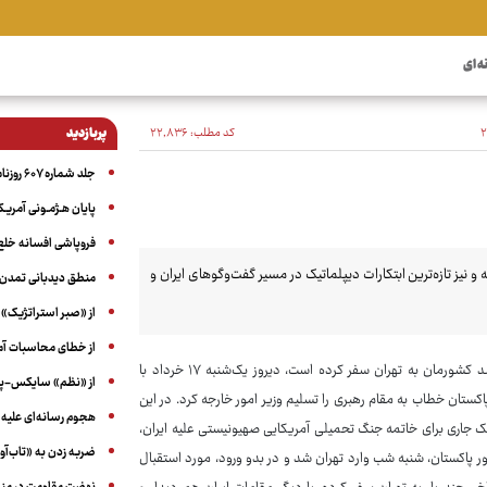
ه ای
کد مطلب:
۲۲٬۸۳۶
پربازدید
جلد شماره ۶۰۷ روزنامه آگاه
پایان هـژمـونی آمریـک
فروپاشی افسانه خلع
و نیز تازه‌ترین ابتکارات دیپلماتیک در مسیر گفت‌وگوهای ایران و
منطق دیدبانی تمدن 
از «صبر استراتژیک» 
از خطای محاسبات آمری
: سیدمحسن نقوی، وزیر کشور پاکستان که برای دیدار و رایزنی با مقام‌های ارشد کشورمان به تهران سفر کرده است، دیروز یک‌شنبه ۱۷ خرداد با
از «نظم» سایکس-پیک
ستان خطاب به مقام رهبری را تسلیم وزیر امور خارجه کرد. در این
هجوم رسانه‌ای علیه ا
یک جاری برای خاتمه جنگ تحمیلی آمریکایی صهیونیستی علیه ایران،
ضربه زدن به «تاب‌آو
 پاکستان، شنبه شب وارد تهران شد و در بدو ورود، مورد استقبال