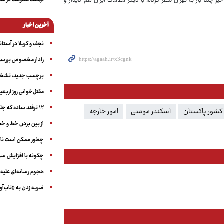
نهضت مقاومت در منط
ر چند بار به تهران سفر کرده، با دیگر مقامات ایران هم دیدار و
آخرین اخبار
نجف و کربلا در آستانه ۵۰ در
رادار مخصوص بررسی 
برچسب جدید، تشخیص
مقتل‌خوانی روز اربعین
۱۲ ترفند ساده که جلوی پرخوری عصبی و اضافه ‌وزن را می‌گیرد
کشور پاکستان
اسکندر مومنی
امور خارجه
از بین بردن خط و 
چطور ممکن است ناگ
چگونه با افزایش سن 
هجوم رسانه‌ای علیه ا
ضربه زدن به «تاب‌آو