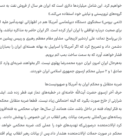
خواهیم کرد. این شامل میلیاردها دلاری است که ایران هر سال از فروش نفت به دست 
گروه‌های تروریستی و نیابتی خود استفاده می‌کند.»
«تمی بروس» سخنگوی دستگاه دیپلماسی آمریکا هم در اظهاراتی تهدیدآمیز علیه ای
برای صحبت درباره توافقی با ایران ابراز کرده است. اگر ایران حاضر به مذاکره نباشد، وا
باز بی‌پاسخ نماند؛ علی اردشیر لاریجانی، مشاور مقام معظم رهبری و رییس پیشین
دشمن داد و تصریح کرد که اگر آمریکا یا اسراییل به بهانه هسته‌ای ایران را بمبار
فشار خواهند آورد که به سمت ساخت بمب اتم برویم.
به‌هرحال ایرانِ امروز، ایران دوره محمدرضا پهلوی نیست. اگر بخواهند ضربه‌ای وارد 
صادق ۱ و ۲ سیلی محکم ازسوی جمهوری اسلامی ایران خوردند.
ضربه متقابل و محکم ایران به آمریکا و صهیونیست‌ها
حرف آخر ازسوی حضرت آیت‌الله خامنه‌ای در خطبه‌های نماز عید فطر زده شد. ایشان 
شرارتی از خارج صورت بگیرد که البته احتمالش زیاد نیست، قطعا ضربه متقابل محک
به فکر ایجاد فتنه در داخل باشد، ملت همانند آن سال‌ها، جواب محکمی به فتنه‌افروز
رسانه‌های بین‌المللی به‌سرعت بیانات رهبر انقلاب در این خصوص را پوشش دادند. رسا
کرد ایالات‌متحده درصورتی‌که تهدیدهای خود را عملی کند، ضربه محکمی خواهد خورد
محکم در صورت حملات ایالات‌متحده هشدار داد.پس از بیانات رهبر انقلاب پیام اقتدار