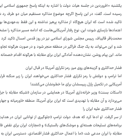
یکشنبه ۱۰فروردین‌ در جلسه هیات دولت با اشاره به اینکه پاسخ جمهوری اسلام
رسیده است، گفت: در این پاسخ اگرچه موضوع مذاکره مستقیم میان دو طرف رد شد
تاکید شده است که ایران هیچ‌گاه از مذاکره پرهیز نداشته و این فقط بدعهدی‌ها 
اعتمادها بازسازی شوند؛ این، نوع رفتار آمریکایی‌هاست که ادامه مسیر مذاکره را م
محمدباقر قالیباف، رییس مجلس شورای اسلامی نیز در روز قدس امسال تاکید کرد ک
شد و این می‌تواند به یک جنگ فراگیر در منطقه منجر شود و در صورت هرگونه تجاوز ن
ماند. این پیام روشن، نشان‌دهنده آمادگی ایران برای مقابله با هرگونه اقدام خصمانه
فشار حداکثری و گزینه‌های روی میز، رمز تکراری آمریکا در قبال ایران
اما ترامپ و دولتش با رمز تکراری فشار حداکثری می‌خواهند ایران را زیر منگنه قرار 
آمریکایی در تکمیل پازل رییسشان برای ما خط‌ونشان می‌کشند!
«اسکات بسنت» وزیر خزانه‌داری آمریکا در همایشی در سازمان «شبکه مقابله با جرایم 
می‌پردازد و آن مقابله با تهدیدی است که ایران برای آمریکا، منطقه خاورمیانه و ج
فشار حداکثری علیه ایران را
از سر گرفت. او ادعا کرد که هدف دولت ترامپ «جلوگیری از توانایی ایران در هدایت
برنامه‌های تسلیحات هسته‌ای و موشک‌های بالستیک» و «مجازات ایران برای نقض فا
مقابله با ایران مدعی شد: «ما با اعمال حداکثری فشار اقتصادی، دسترسی ایران به من