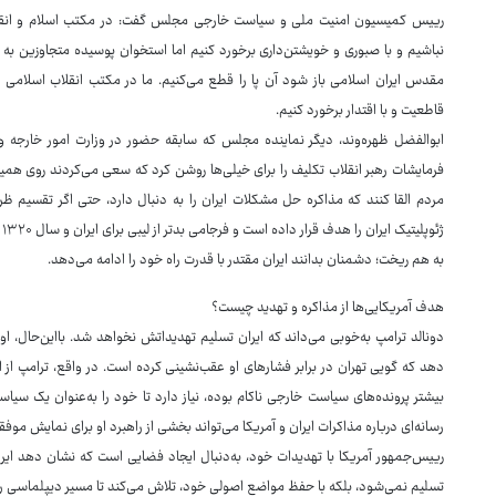
رییس کمیسیون امنیت ملی و سیاست خارجی مجلس گفت: در مکتب اسلام و انقلاب
نباشیم و با صبوری و خویشتن‌داری برخورد کنیم اما استخوان پوسیده متجاوزین به ا
مقدس ایران اسلامی باز شود آن پا را قطع می‌کنیم. ما در مکتب انقلاب اسلامی د
قاطعیت و با اقتدار برخورد کنیم.
ابوالفضل ظهره‌وند، دیگر نماینده مجلس که سابقه حضور در وزارت امور خارجه و م
فرمایشات رهبر انقلاب تکلیف را برای خیلی‌ها روشن کرد که سعی می‌کردند روی همین 
مردم القا کنند که مذاکره حل مشکلات ایران را به دنبال دارد، حتی اگر تقسیم ظرف
ژئوپلیتیک ایران را هدف قرار داده است و فرجامی بدتر از لیبی برای ایران و سال ۱۳۲۰ به وجود می‌آورد؛ بنابراین فرمایشات رهبری معادلات این حوزه را
به هم ریخت؛ دشمنان بدانند ایران مقتدر با قدرت راه خود را ادامه می‌دهد.
هدف آمریکایی‌ها از مذاکره و تهدید چیست؟
دونالد ترامپ به‌خوبی می‌داند که ایران تسلیم تهدیداتش نخواهد شد. بااین‌حال، او
دهد که گویی تهران در برابر فشارهای او عقب‌نشینی کرده است. در واقع، ترامپ از ا
بیشتر پرونده‌های سیاست خارجی ناکام بوده، نیاز دارد تا خود را به‌عنوان یک سیاس
رسانه‌ای درباره مذاکرات ایران و آمریکا می‌تواند بخشی از راهبرد او برای نمایش موفق
رییس‌جمهور آمریکا با تهدیدات خود، به‌دنبال ایجاد فضایی است که نشان دهد ایران 
تسلیم نمی‌شود، بلکه با حفظ مواضع اصولی خود، تلاش می‌کند تا مسیر دیپلماسی ر