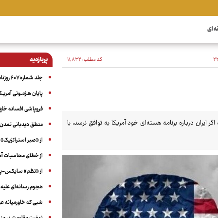
ه ای
کد مطلب:
۱۱٬۸۳۲
پربازدید
جلد شماره ۶۰۷ روزنامه آگاه
پایان هـژمـونی آمریـک
فروپاشی افسانه خلع
گر ایران درباره برنامه هسته‌ای خود آمریکا به توافق نرسد، با
منطق دیدبانی تمدن 
از «صبر استراتژیک» 
از خطای محاسبات آمری
از «نظم» سایکس-پیک
هجوم رسانه‌ای علیه ا
شبی که خاورمیانه 