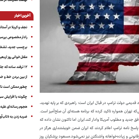
نهضت مقاومت در منط
آخرین اخبار
نجف و کربلا در آستانه ۵۰ در
رادار مخصوص بررسی 
برچسب جدید، تشخیص
مقتل‌خوانی روز اربعین
۱۲ ترفند ساده که جلوی پرخوری عصبی و اضافه ‌وزن را می‌گیرد
از بین بردن خط و 
چطور ممکن است ناگ
چگونه با افزایش سن 
قدیمی دولت ترامپ در قبال ایران است؛ راهبردی که بر پایه تهدید،
هجوم رسانه‌ای علیه ا
ه تهران همواره تاکید کرده که برنامه هسته‌ای آن صلح‌آمیز است.
ضربه زدن به «تاب‌آو
وافق جدید و مطلوب آمریکا وادار کند.ایران اما تاکنون نشان داده که
پاسخ نامه ترامپ اعلام کردند که ایران ضمن خویشتنداری هرگز در
انونی و زیاده‌خواهانه واشنگتن نیز نمی‌شود.مسعود پزشکیان روز