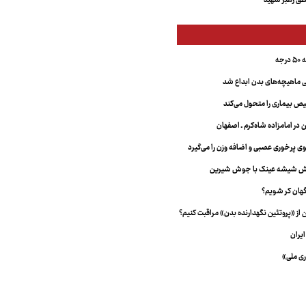
ق رهبر شهید
جه
ماهیچه‌های بدن ابداع شد
 بیماری را متحول می‌کند
 در امامزاده شاه‌کرم ـ اصفهان
خش شیشه عینک با جوش شیرین
هان کر شویم؟
از «پروتئین نگهدارنده بدن» مراقبت کنیم؟
یران
ری ملی»