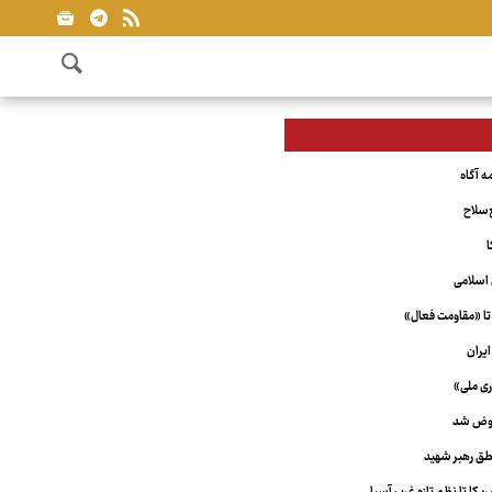
‌سلاح
ا
اسلامی
تا «مقاومت فعال»
یران
ری ملی»
عوض شد
ق رهبر شهید