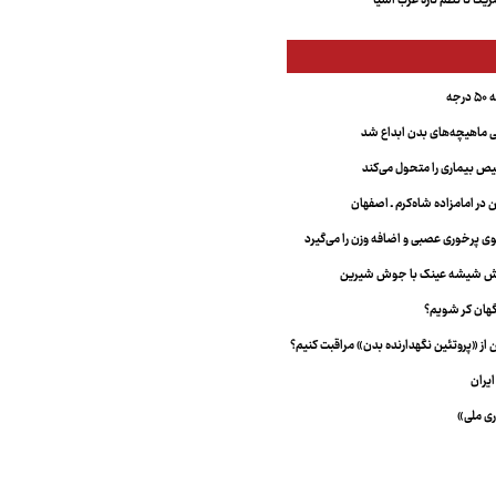
کا تا نظم تازه غرب آسیا
جه
ماهیچه‌های بدن ابداع شد
 بیماری را متحول می‌کند
 در امامزاده شاه‌کرم ـ اصفهان
خش شیشه عینک با جوش شیرین
هان کر شویم؟
از «پروتئین نگهدارنده بدن» مراقبت کنیم؟
یران
ری ملی»