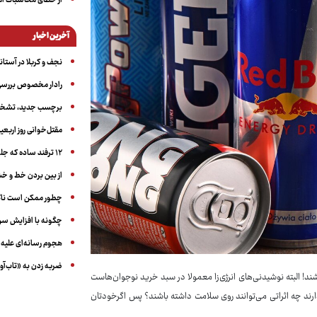
از خطای محاسبات آمری
آخرین اخبار
نجف و کربلا در آستانه ۵۰ در
رادار مخصوص بررسی 
برچسب جدید، تشخیص
مقتل‌خوانی روز اربعین
۱۲ ترفند ساده که جلوی پرخوری عصبی و اضافه ‌وزن را می‌گیرد
از بین بردن خط و 
چطور ممکن است ناگ
چگونه با افزایش سن 
هجوم رسانه‌ای علیه ا
ضربه زدن به «تاب‌آو
شند! البته نوشیدنی‌های انرژی‌زا معمولا در سبد خرید نوجوان‌هاست
ارند چه اثراتی می‌توانند روی سلامت داشته باشند؟ پس اگرخودتان