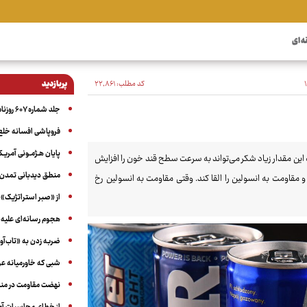
ه ای
کد مطلب:
۲۲٬۸۶۱
پربازدید
جلد شماره ۶۰۷ روزنامه آگاه
فروپاشی افسانه خلع
پایان هـژمـونی آمریـک
 این مقدار زیاد شکر می‌تواند به سرعت سطح قند خون را افزایش
منطق دیدبانی تمدن 
و مقاومت به انسولین را القا کند. وقتی مقاومت به انسولین رخ
از «صبر استراتژیک» 
هجوم رسانه‌ای علیه ا
ضربه زدن به «تاب‌آو
شبی که خاورمیانه 
نهضت مقاومت در منط