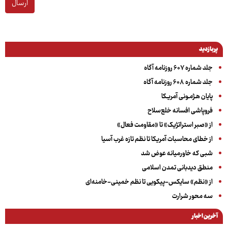
ارسال
پربازدید
جلد شماره ۶۰۷ روزنامه آگاه
جلد شماره ۶۰۸ روزنامه آگاه
پایان هـژمـونی آمریـکا
فروپاشی افسانه خلع‌سلاح
از «صبر استراتژیک» تا «مقاومت فعال»
از خطای محاسبات آمریکا تا نظم تازه غرب آسیا
شبی که خاورمیانه عوض شد
منطق دیدبانی تمدن اسلامی
از «نظم» سایکس-پیکویی تا نظم خمینی-خامنه‌ای
سه‌ محور شرارت
آخرین اخبار