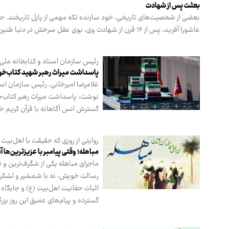
بعثت پس از شهادت
بعضی از شخصیت‌های تاریخی، خود سازنده تکه مهمی از پازل تاریخند. حسی
عاشورا آفرید، پس از ۱۴ قرن از شهادت وی، بوی عقل سرخش در دنیا طنین‌انداز می‌شود و راه‌ و رسم او، همچنان پایدار است.
رئیس سازمان اسناد و کتابخانه ملی 
پاسداشت میراث رهبر شهید کتاب‌خو
غلامرضا امیرخانی، رئیس سازمان اسنا
نوشت: پاسداشت میراث رهبر کتاب‌خو
گسترش انس آگاهانه با قرآن کریم خو
روایتی از روزی که حقیقت با اهل‌بیت 
مباهله؛ وقتی پیامبر با عزیزترین‌ها آ
ماجرای مباهله یکی از شگرف‌ترین و ت
رسالت خویش، نه با شمشیر و لشکرکش
اثبات حقانیت اهل‌بیت (ع) و جایگاه 
گسترده و پیام‌های عمیق این روز بز