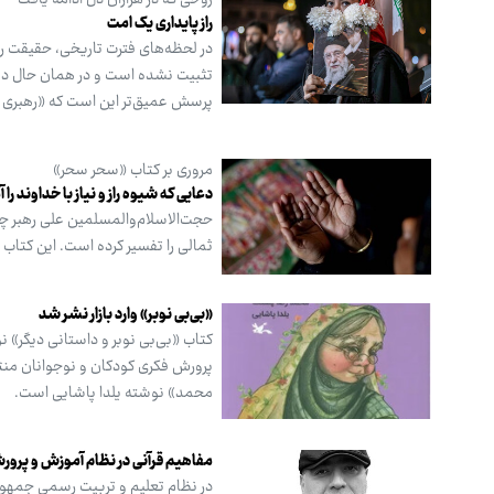
روحی که در هزاران دل ادامه یافت
راز پایداری یک امت
در لحظه‌های فترت تاریخی، حقیقت رهب
تثبیت نشده است و در همان حال دش
پرسش عمیق‌تر این است که «رهبری تا
مروری بر کتاب «سحر سحر»
دعایی که شیوه راز و نیاز با خداوند ر
حجت‌الاسلام‌والمسلمین علی رهبر چن
ثمالی را تفسیر کرده است. این کتاب
«بی‌بی نوبر» وارد بازار نشر شد
کتاب «بی‌بی نوبر و داستانی دیگر»
پرورش فکری کودکان و نوجوانان منت
محمد» نوشته یلدا پاشایی است.
مفاهیم قرآنی در نظام آموزش و پرور
در نظام تعلیم و تربیت رسمی جمهور