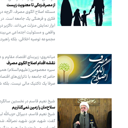
از مصرف‌زدگی تا معنویت زیست
مسئله اصلاح الگوی مصرف، اگرچه در ظا
فکری و فرهنگی یک جامعه است. در وا
ابزار نمایش منزلت می‌داند، ناگزیر د
واقعی و مسئولیت اجتماعی می‌بیند،
مجموعه توصیه اخلاقی، بلکه راهبردی 
میانه‌روی؛ زیربنای اقتصاد مقاوم و 
نقشه‌ اقدام اصلاح الگوی مصرف
سیره‌ معصومین(علیهم‌السلام) همیشه
حاضر که جامعه با ناترازی‌های اقتصا
صرفا یک تاکتیک مالی نیست، بلکه ش
شیخ نعیم قاسم در نخستین سالگرد
سلاح‌مان را زمین نمی‌گذاریم
شیخ نعیم قاسم، دبیرکل حزب‌الله 
گفت: شهید عزیز، شهید نصرالله، شما د